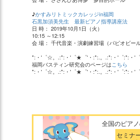
♪
かすみリトミックカレッジin福岡
石黒加須美先生 最新ピアノ指導講座法
日 時： 2019年10月1日（火）
10:15 ～12:15
会 場： 千代音楽・演劇練習場（パピオビー
*:・'゜☆。.:*:・'゜★゜'・:*:.。.:*:・'゜:*:・'
福岡バスティン研究会のページは
こちら
*:・'゜☆。.:*:・'゜★゜'・:*:.。.:*:・'゜:*:・'
全国のピアノ
セミナ