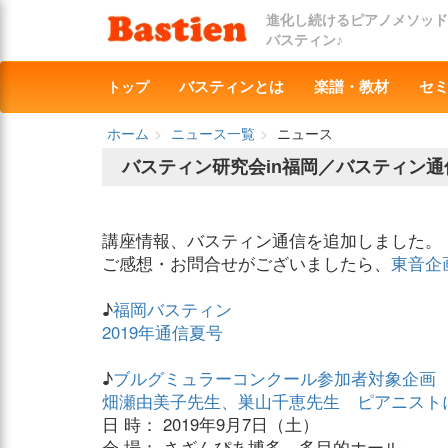
進化し続けるピアノメソッド
バスティン♪
トップ
バスティンとは
楽譜・教材
セ
ホーム
ニュース一覧
ニュース
バスティン研究会in福岡／バスティン
講座情報、バスティン通信を追加しました。
ご感想・お問合せがございましたら、
東音企
♪
福岡バスティン
2019年通信夏号
♪
ブルグミュラーコンクール参加者対象企画
畑瀬由美子先生、巣山千恵先生 ピアニスト
日 時： 2019年9月7日（土）
会 場： さざんぴあ博多 多目的ホール