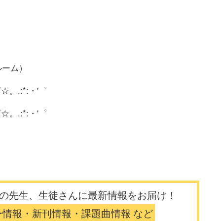
ルーム）
゜☆。.:*:・'゜
゜☆。.:*:・'゜
の先生、生徒さんに最新情報をお届け！
ー情報・新刊情報・課題曲情報 など