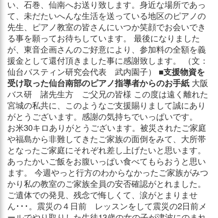
い、石巻、仙南へお送り致します。身近な場所であっ
て、未だたいへんな生活を送っている地区のピアノの
先生、ピアノ教室の皆さんにいつか笑顔でお会いでき
る事を願ってお待ちしています。 最後になりました
が、東音企画さんのご好意により、参加料の全額を義
援金として還付頂きました事に感謝致します。 （文：
仙台バスティン研究会代表 武内園子）
■支援物資を
受け取った仙台南部のピアノ指導者からのお手紙
大阪
バス研 諸先生方 ご父兄の皆様 この度は遠く離れた
宮城の私共に、このようなご支援賜りまして誠にあり
がとうございます。感謝の気持ちでいっぱいです。
お米30キロありがとうございます。被災されたご家庭
や福島から非難してきたご家族の面倒をみて、大所帯
となったご家庭にそれぞれ差し上げたいと思います。
あったかいご飯をお腹いっぱい食べてもらおうと思い
ます。 今週やっと行方のわからなかったご家族がみつ
かり私の教室のご家族全員の安否確認がとれました。
ご遺体での発見、残念で悔しくて、涙がとまりませ
ん･･･。震災の４日前 レッスンをして震災の2日前メ
ールでやり取りした生徒13歳の女の子が津波にのまれ