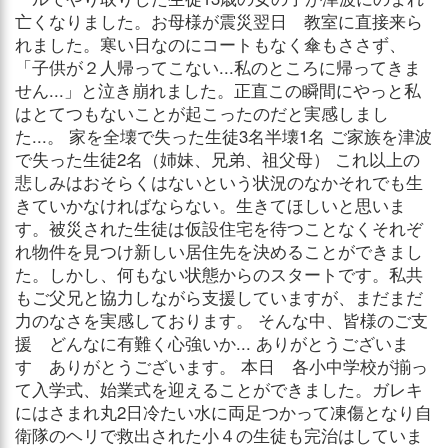
亡くなりました。お母様が震災翌日 教室に直接来ら
れました。寒い日なのにコートもなく傘もささず、
「子供が２人帰ってこない...私のところに帰ってきま
せん...」と泣き崩れました。正直この瞬間にやっと私
はとてつもないことが起こったのだと実感しまし
た...。 家を全壊で失った生徒3名半壊1名 ご家族を津波
で失った生徒2名（姉妹、兄弟、祖父母） これ以上の
悲しみはおそらくはないという状況のなかそれでも生
きていかなければならない。生きてほしいと思いま
す。被災された生徒は仮設住宅を待つことなくそれぞ
れ物件を見つけ新しい居住先を決めることができまし
た。しかし、何もない状態からのスタートです。私共
もご父兄と協力しながら支援していますが、まだまだ
力のなさを実感しております。 そんな中、皆様のご支
援 どんなに有難く心強いか... ありがとうございま
す ありがとうございます。 本日 各小中学校が揃っ
て入学式、始業式を迎えることができました。ガレキ
にはさまれ丸2日冷たい水に両足つかって凍傷となり自
衛隊のヘリで救出された小４の生徒も完治はしていま