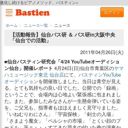
進化し続けるピアノメソッド、バスティン♪
ログイン
MENU
ホーム
ニュース一覧
ニュース
【活動報告】仙台バス研 ＆ バス研in大阪中央
「仙台での活動」
2011年04月26日(火)
■仙台バスティン研究会「4/24 YouTubeオーディショ
ン仙台」開催レポート
4月24日(日)仙台市青葉区の
ヤマ
ハミュージック東北 仙台店
にて、
バスティンYouTube
オーディション
を開催致しました。当日は青空が見え
る、とても気持ちの良い日でした。公開での「録画」
ということで、会場内は心地よい緊張感に包まれまし
た。また、参加したみなさんが一生懸命弾いている姿
を、ご父兄も、指導者もほほえましく見守りました。
「いねむりわにさん」「宇宙探検」「剣士の入場」
「さまよう魔女」「ペルシャの市場」「とくい顔のプ
ードル」等々・・・すてきな題名の付いた曲の演奏か