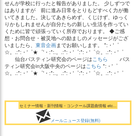
せんが学校に行ったと報告がありました。 少しずつで
はありますが 前に進み日常をとりもどすべく力が働
いてきました。決してあきらめず、くじけず、ゆっく
りかもしれませんが自分たちの新しい生活を作ってい
くために皆で頑張っていく所存でおります。 ◆ご感
想・お問合せ・被災地への励ましのメッセージがござ
いましたら、
東音企画
までお願いします。 *:・'゜
☆。.:*:・'゜★゜'・:*:.。.:*:・'゜:*:・'゜☆。.:*:・'゜
仙台バスティン研究会のページは
こちら
バス
ティン研究会in大阪中央のページは
こちら
*:・'゜
☆。.:*:・'゜★゜'・:*:.。.:*:・'゜:*:・'゜☆。.:*:・'゜
セミナー情報・新刊情報・コンクール課題曲情報 etc...
メールニュース登録(無料)