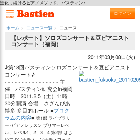
進化し続けるピアノメソッド、バスティン♪
ログイン
MENU
ホーム
ニュース一覧
ニュース
【レポート】ソロズコンサート＆豆ピアニスト
コンサート（福岡）
2011年03月08日(火)
♪第18回バスティンソロズコンサート＆豆ピアニスト
コンサート♪
- - - - - - - - - - -
- - - - - - - - - - - - - - - - 主
催 バスティン研究会in福岡
日時 2011.2.5（土）11時
30分開演 会場 さざんぴあ
博多 多目的ホール ■
プログ
ラムの内容
■
第1部 ライブラリ
ー･ピアノレッスン プリマーレベ
ル、レベル1、2、3、4 第2部 はじ
めてのソナチネ、ソナチネフェボ