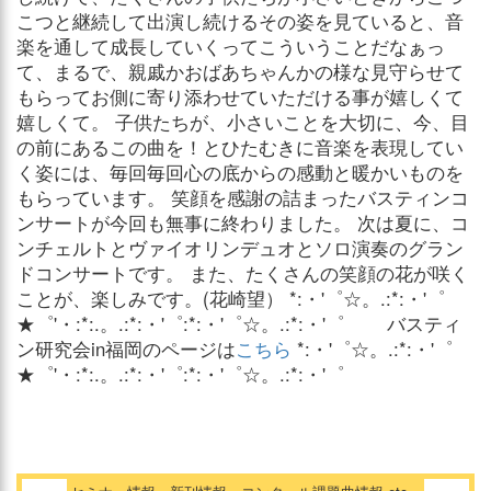
こつと継続して出演し続けるその姿を見ていると、音
楽を通して成長していくってこういうことだなぁっ
て、まるで、親戚かおばあちゃんかの様な見守らせて
もらってお側に寄り添わせていただける事が嬉しくて
嬉しくて。 子供たちが、小さいことを大切に、今、目
の前にあるこの曲を！とひたむきに音楽を表現してい
く姿には、毎回毎回心の底からの感動と暖かいものを
もらっています。 笑顔を感謝の詰まったバスティンコ
ンサートが今回も無事に終わりました。 次は夏に、コ
ンチェルトとヴァイオリンデュオとソロ演奏のグラン
ドコンサートです。 また、たくさんの笑顔の花が咲く
ことが、楽しみです。(花崎望） *:・'゜☆。.:*:・'゜
★゜'・:*:.。.:*:・'゜:*:・'゜☆。.:*:・'゜ バスティ
ン研究会in福岡のページは
こちら
*:・'゜☆。.:*:・'゜
★゜'・:*:.。.:*:・'゜:*:・'゜☆。.:*:・'゜
セミナー情報・新刊情報・コンクール課題曲情報 etc...