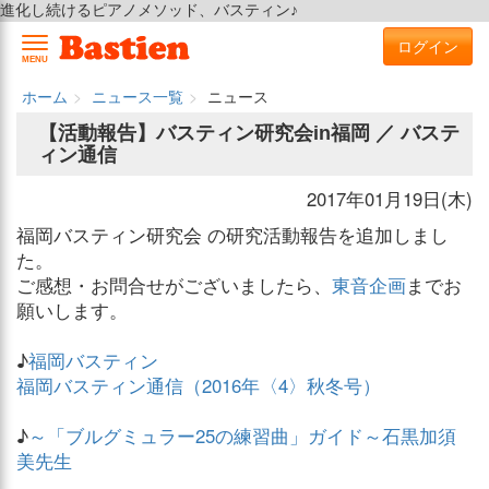
進化し続けるピアノメソッド、バスティン♪
ログイン
MENU
ホーム
ニュース一覧
ニュース
【活動報告】バスティン研究会in福岡 ／ バステ
ィン通信
2017年01月19日(木)
福岡バスティン研究会 の研究活動報告を追加しまし
た。
ご感想・お問合せがございましたら、
東音企画
までお
願いします。
♪
福岡バスティン
福岡バスティン通信（2016年〈4〉秋冬号）
♪
～「ブルグミュラー25の練習曲」ガイド～石黒加須
美先生