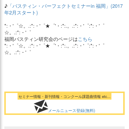
♪
「バスティン・パーフェクトセミナーin 福岡」(2017
年2月スタート)
*:・'゜☆。.:*:・'゜★゜'・:*:.。.:*:・'゜:*:・'゜
☆。.:*:・'゜
福岡バスティン研究会のページは
こちら
*:・'゜☆。.:*:・'゜★゜'・:*:.。.:*:・'゜:*:・'゜
☆。.:*:・'゜
セミナー情報・新刊情報・コンクール課題曲情報 etc...
メールニュース登録(無料)