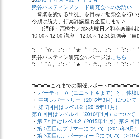
熊谷バスティンメソード研究会へのお誘い
「音楽を愛する生徒」を目標に勉強会を行い
今期は脱力、打楽器講座も企画します♪
（講師：高橋悦／第3火曜日／和幸楽器熊
10:00～12:00 講座 12:00～12:30勉強会
*:・'゜☆。.:*:・'゜★゜'・:*:.。.:*:・'゜:*:・'
熊谷バスティン研究会のページは
こちら
*:・'゜☆。.:*:・'゜★゜'・:*:.。.:*:・'゜:*:・'
□■□■□■これまでの開催レポート□■□■□■□■□■
・
パーティ－A（ユニット４まで）と、体験レ
・
中級レパートリー（2016年3月）について
・
第 7回目はレベル2（2015年11月）
第８回目はレベル４（2016年1月）について
・
第 7回目はレベル2（2015年11月）第８回
・
第 5回目はプリマーについて（2015年9月
・
第 3回目は、パーティー Cについて（2015