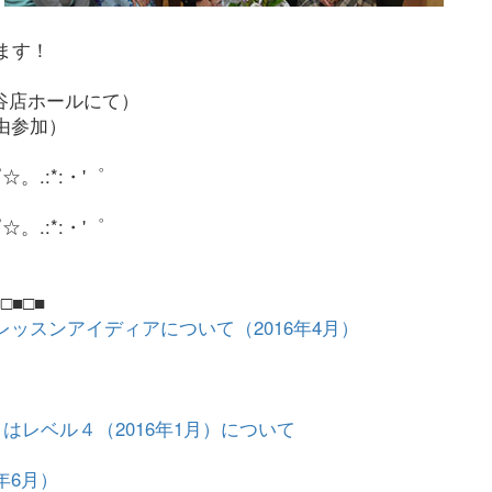
ます！
谷店ホールにて）
（自由参加）
゜☆。.:*:・'゜
゜☆。.:*:・'゜
□■□■
ッスンアイディアについて（2016年4月）
目はレベル４（2016年1月）について
）
年6月）