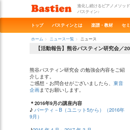
進化し続けるピアノメソッド
バスティン♪
トップ
バスティンとは
楽譜・教材
セ
ホーム
ニュース一覧
ニュース
【活動報告】熊谷バスティン研究会／20
熊谷バスティン研究会 の勉強会内容をご紹
介します。
ご感想・お問合せがございましたら、
東音
企画
までお願いします。
＊2016年9月の講座内容
♪
パーティ－B（ユニット5から）（2016年
9月）
♪
2016 年４月～2017 年 3 月