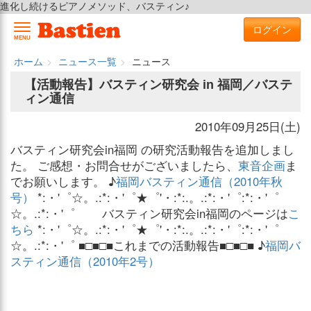
進化し続けるピアノメソッド、バスティン♪
ログイン
MENU
ホーム
ニュース一覧
ニュース
【活動報告】バスティン研究会 in 福岡／バステ
ィン通信
2010年09月25日(土)
バスティン研究会in福岡 の研究活動報告を追加しまし
た。 ご感想・お問合せがございましたら、
東音企画
ま
でお願いします。 ♪
福岡バスティン通信（2010年秋
号）
*:・'゜☆。.:*:・'゜★゜'・:*:.。.:*:・'゜:*:・'゜
☆。.:*:・'゜ バスティン研究会in福岡のページは
こ
ちら
*:・'゜☆。.:*:・'゜★゜'・:*:.。.:*:・'゜:*:・'゜
☆。.:*:・'゜ ■□■□■これまでの活動報告■□■□■ ♪
福岡バ
スティン通信（2010年2号）