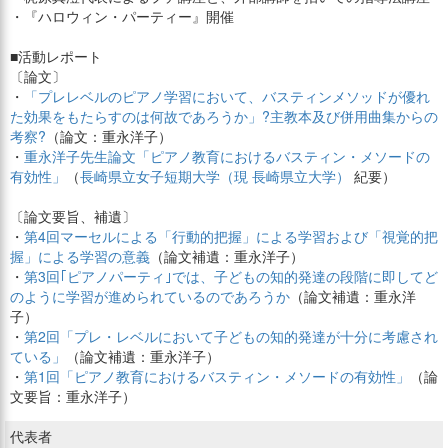
・『ハロウィン・パーティー』開催
■活動レポート
〔論文〕
・
「プレレベルのピアノ学習において、バスティンメソッドが優れ
た効果をもたらすのは何故であろうか」?主教本及び併用曲集からの
考察?
（論文：重永洋子）
・
重永洋子先生論文「ピアノ教育におけるバスティン・メソードの
有効性」
（
長崎県立女子短期大学（現 長崎県立大学）
紀要）
〔論文要旨、補遺〕
・
第4回マーセルによる「行動的把握」による学習および「視覚的把
握」による学習の意義
（論文補遺：重永洋子）
・
第3回｢ピアノパーティ｣では、子どもの知的発達の段階に即してど
のように学習が進められているのであろうか
（論文補遺：重永洋
子）
・
第2回「プレ・レベルにおいて子どもの知的発達が十分に考慮され
ている」
（論文補遺：重永洋子）
・
第1回「ピアノ教育におけるバスティン・メソードの有効性」
（論
文要旨：重永洋子）
代表者