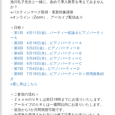
池川礼子先生と一緒に、改めて導入教育を考えてみません
か？
※バスティンマーク取得・更新対象講座
※オンライン（Zoom）、アーカイブ配信あり
＜日程＞
・第1回 4月11日(金)…パーティー総論＆ピアノパーティ
ーＡ
・第2回 4月18日(金)…ピアノパーティーＡ
・第3回 5月2日(金)…ピアノパーティーＢ
・第4回 5月15日(木)…ピアノパーティーＢ
・第5回 5月29日(木)…ピアノパーティーＣ
・第6回 6月13日(金)…ピアノパーティーＣ
・第7回 7月4日(金)…ピアノパーティーＤ
・第8回 7月18日(金)…ピアノパーティーＤ＋併用曲集紹
介
※通し券はこちら
＜ご参加の流れ＞
・ＺｏｏｍのＵＲＬは前日18時までにお送りいたします。
・アーカイブのＵＲＬは一週間以内にお送りいたします。
・送信から1か月間視聴可能です。
・全講座を受講された方には修了証書をお送りいたしま