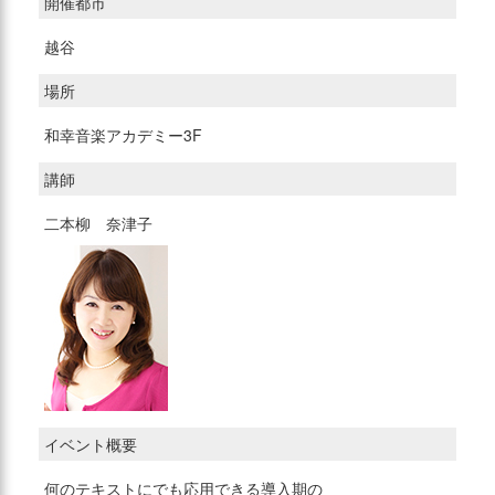
開催都市
越谷
場所
和幸音楽アカデミー3F
講師
二本柳 奈津子
イベント概要
何のテキストにでも応用できる導入期の