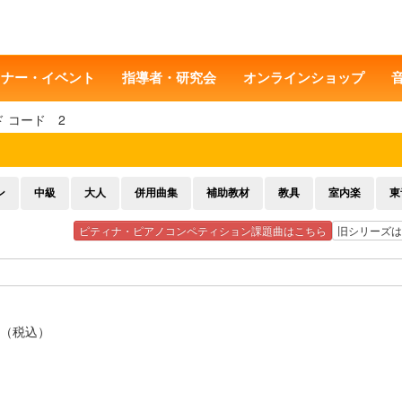
ミナー・イベント
指導者・研究会
オンラインショップ
 コード 2
ン
中級
大人
併用曲集
補助教材
教具
室内楽
東
ピティナ・ピアノコンペティション課題曲はこちら
旧シリーズは
 円（税込）