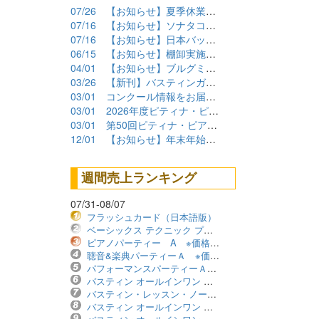
07/26
【お知らせ】夏季休業期間について
07/16
【お知らせ】ソナタコンクール2026参加要項公開
07/16
【お知らせ】日本バッハコンクール2026参加要項公開
06/15
【お知らせ】棚卸実施に伴うショップ臨時休業について
04/01
【お知らせ】ブルグミュラーコンクール2026課題曲公開
03/26
【新刊】バスティンガイド再販しました！
03/01
コンクール情報をお届けします！（2026年度）
03/01
2026年度ピティナ・ピアノコンペティション課題曲商品
03/01
第50回ピティナ・ピアノコンペティション課題曲公開！
12/01
【お知らせ】年末年始の営業について
週間売上ランキング
07/31-08/07
フラッシュカード（日本語版）
ベーシックス テクニック プリマーレベル ※価格改定版
ピアノパーティー A ※価格改定版
聴音&楽典パーティーＡ ※価格改定版
パフォーマンスパーティーＡ ※価格改定版
バスティン オールインワン レベル1B ※価格改定版
バスティン・レッスン・ノート ※価格改定版
バスティン オールインワン レベル2B ※価格改定版