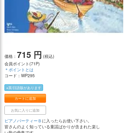
715 円
価格：
(税込)
会員ポイント(
71P
)
＊ポイントとは
コード：WP295
※英/日語版があります
カートに追加
お気に入りに追加
ピアノパーティーＢ
に入ったらお使い下さい。
皆さんのよく知っている童謡ばかりが含まれた楽し
い歌の曲集です。