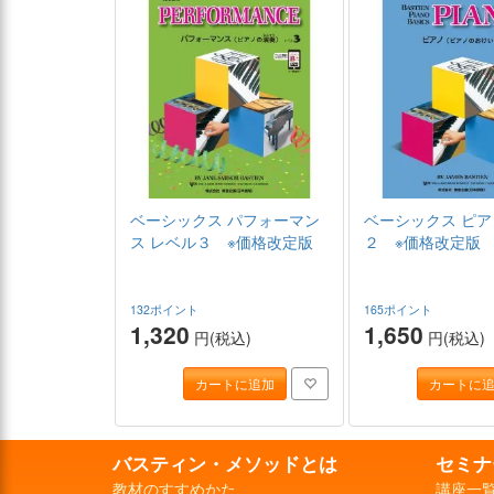
ベーシックス パフォーマン
ベーシックス ピア
ス レベル３ ※価格改定版
２ ※価格改定版
132ポイント
165ポイント
1,320
1,650
円(税込)
円(税込)
カートに追加
カートに
バスティン・メソッドとは
セミナ
教材のすすめかた
講座一