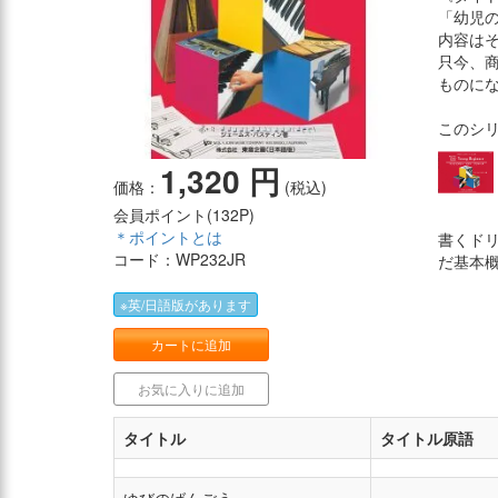
「幼児
内容は
只今、
ものに
このシ
1,320 円
価格：
(税込)
会員ポイント(
132P
)
＊ポイントとは
書くド
コード：WP232JR
だ基本
※英/日語版があります
カートに追加
お気に入りに追加
タイトル
タイトル原語