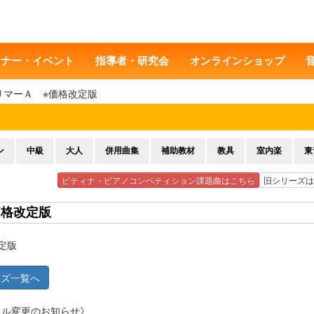
ミナー・イベント
指導者・研究会
オンラインショップ
リマーＡ ※価格改定版
ン
中級
大人
併用曲集
補助教材
教具
室内楽
東
ピティナ・ピアノコンペティション課題曲はこちら
旧シリーズは
価格改定版
定版
ーズ一覧へ
トル変更のお知らせ》