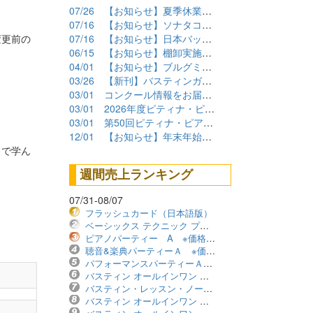
07/26
【お知らせ】夏季休業期間について
07/16
【お知らせ】ソナタコンクール2026参加要項公開
変更前の
07/16
【お知らせ】日本バッハコンクール2026参加要項公開
06/15
【お知らせ】棚卸実施に伴うショップ臨時休業について
04/01
【お知らせ】ブルグミュラーコンクール2026課題曲公開
03/26
【新刊】バスティンガイド再販しました！
03/01
コンクール情報をお届けします！（2026年度）
03/01
2026年度ピティナ・ピアノコンペティション課題曲商品
03/01
第50回ピティナ・ピアノコンペティション課題曲公開！
12/01
【お知らせ】年末年始の営業について
こで学ん
週間売上ランキング
07/31-08/07
フラッシュカード（日本語版）
ベーシックス テクニック プリマーレベル ※価格改定版
ピアノパーティー A ※価格改定版
聴音&楽典パーティーＡ ※価格改定版
パフォーマンスパーティーＡ ※価格改定版
バスティン オールインワン レベル1B ※価格改定版
バスティン・レッスン・ノート ※価格改定版
バスティン オールインワン レベル2B ※価格改定版