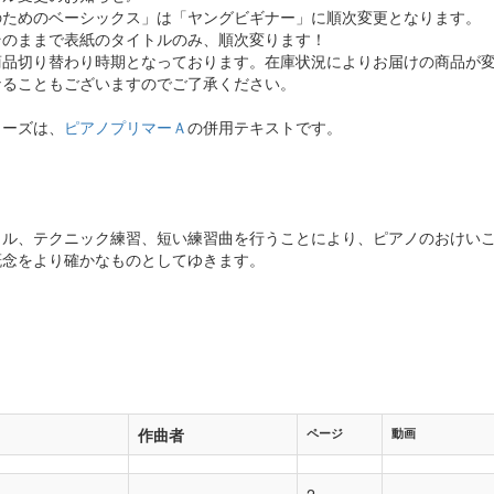
のためのベーシックス」は「ヤングビギナー」に順次変更となります。
そのままで表紙のタイトルのみ、順次変ります！
商品切り替わり時期となっております。在庫状況によりお届けの商品が
なることもございますのでご了承ください。
リーズは、
ピアノプリマーＡ
の併用テキストです。
リル、テクニック練習、短い練習曲を行うことにより、ピアノのおけい
概念をより確かなものとしてゆきます。
作曲者
ページ
動画