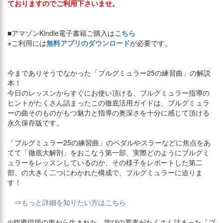
ておりますのでご利用下さいませ。
■アマゾンKindle電子書籍ご購入は
こちら
※ご利用には
無料アプリのダウンロード
が必要です。
今までありそうでなかった「ブルグミュラー25の練習曲」の解説
本！
今日のレッスンからすぐにお使い頂ける、ブルグミュラー指導の
ヒントがたくさん詰まったこの徹底活用ガイドは、ブルグミュラ
ーの曲そのものがもつ魅力と指導の奥深さを十分に感じて頂ける
永久保存版です。
「ブルグミュラー25の練習曲」のペダルやスラーなどに焦点をあ
てて「徹底大解剖」をおこなう第一部、実際どのようにブルグミ
ュラーをレッスンしているのか、その様子をレポートした第二
部、の大きく二つにわかれた構成で、ブルグミュラーに迫りま
す！
⇒
もっと詳細を知りたい方はこちら
◎指導現場の声から生まれた、学びの要素がたくさん詰まった「ブ