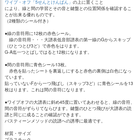
ワイプ・オフ「5せんとけんばん」
の上に置くこと
により、線と間の学習とその音と鍵盤との位置関係を確認するこ
とが出来る優れものです。
（2種類のシール付き）
●線の音符用に12枚の赤色シール。
線の音符用・・・大譜表低音部譜表の第一線のGからスキップ
（ひとつとび3ど）で赤色をはります。
G-A迄一つとばしではると12枚になります。
●間の音符用に青色シール13枚。
赤色を貼ったシートを裏返しにすると赤色の裏側は白色になっ
ています。
貼っていないFから一つ飛ばし（スキップ3ど）に青色シールを13
枚はります。これは間の音符になります。
●ワイプオフの大譜表に斜め45度に置いてあわせると、線の音符、
間の音符がずらりてならびます。鍵盤のひとつ飛びが大譜表の読
譜と同じに成ることの確認ができます。
バスティーンメソッドの読譜への誘導に最適です。
材質・サイズ
プラスチック