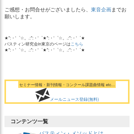
ご感想・お問合せがございましたら、
東音企画
までお
願いします。
★*:・'゜☆。.:*:・'゜★*:・'゜☆。.:*:・'゜★
バスティン研究会in東京のページは
こちら
★*:・'゜☆。.:*:・'゜★*:・'゜☆。.:*:・'゜★
セミナー情報・新刊情報・コンクール課題曲情報 etc...
メールニュース登録(無料)
コンテンツ一覧
バスティン・メソッドとは