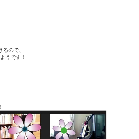
きるので、
るようです！
！