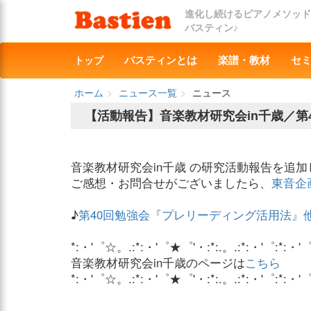
進化し続けるピアノメソッド
バスティン♪
トップ
バスティンとは
楽譜・教材
セ
ホーム
ニュース一覧
ニュース
【活動報告】音楽教材研究会in千歳／第
音楽教材研究会in千歳 の研究活動報告を追
ご感想・お問合せがございましたら、
東音企
♪
第40回勉強会『プレリーディング活用法』他（2
*:・'゜☆。.:*:・'゜★゜'・:*:.。.:*:・'゜:*:・'
音楽教材研究会in千歳のページは
こちら
*:・'゜☆。.:*:・'゜★゜'・:*:.。.:*:・'゜:*:・'