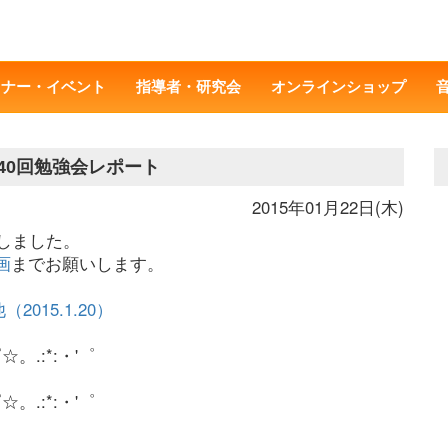
ミナー・イベント
指導者・研究会
オンラインショップ
40回勉強会レポート
2015年01月22日(木)
加しました。
画
までお願いします。
015.1.20）
゜☆。.:*:・'゜
゜☆。.:*:・'゜