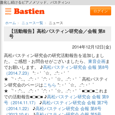
進化し続けるピアノメソッド、バスティン♪
ログイン
MENU
ホーム
ニュース一覧
ニュース
【活動報告】高松バスティン研究会／会報 第8
号
2014年12月12日(金)
高松バスティン研究会の研究活動報告を追加しまし
た。 ご感想・お問合せがございましたら、
東音企画
ま
でお願いします。 ♪
高松バスティン研究会 会報 第8号
（2014.7.23）
*:・'゜☆。.:*:・'゜
★゜'・:*:.。.:*:・'゜:*:・'゜☆。.:*:・'゜ 高松バスティ
ン研究会のページは
こちら
*:・'゜☆。.:*:・'゜
★゜'・:*:.。.:*:・'゜:*:・'゜☆。.:*:・'゜ ■□■□■これま
での活動報告■□■□■ ♪
高松バスティン研究会 会報 第9
号（2014.11.17）
♪
高松バスティン研究会 会報 第7号
（2014.1.22）
♪
高松バスティン研究会 会報 第6号
（2013.10.4）
♪
高松バスティン研究会 会報 第5号