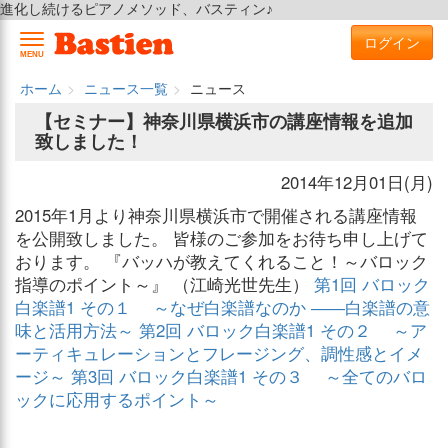
進化し続けるピアノメソッド、バスティン♪
ログイン
MENU
ホーム
ニュース一覧
ニュース
【セミナー】神奈川県横浜市の講座情報を追加
致しました！
2014年12月01日(月)
2015年1月より神奈川県横浜市で開催される講座情報
を公開致しました。 皆様のご参加をお待ち申し上げて
おります。 『バッハが教えてくれること！～バロック
指導のポイント～』 （江崎光世先生）
第1回 バロック
白楽譜1 その１ ～なぜ白楽譜なのか ――白楽譜の意
味と活用方法～
第2回 バロック白楽譜1 その２ ～ア
ーティキュレーションとフレージング、調性感とイメ
ージ～
第3回 バロック白楽譜1 その３ ～全てのバロ
ックに応用するポイント～