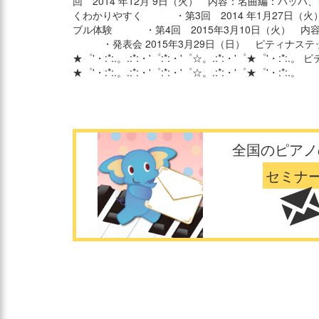
回 2014 年12月 9日（火） 内容：名曲編：バッ
くわかりやすく ・第3回 2014 年1月27日（
ブル体験 ・第4回 2015年3月10日（火） 内
・発表会 2015年3月29日（日） ピティナステップに出
★゜'・:*:.。.:*:・'゜:*:・'゜☆。.:*:・'゜★゜'・:*
★゜'・:*:.。.:*:・'゜:*:・'゜☆。.:*:・'゜★゜'・:*:.。
全国のピアノ
セミナ