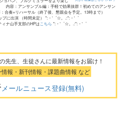
ハ、ショパン、ブルグミュラーをより楽し
火） 内容：アンサンブル編：手軽で効果抜群！初めてのアンサン
容：合奏+リハーサル（終了後、懇親会を予定。13時まで）
演 （時間未定） *:・'゜☆。.:*:・'゜
:.。 ピティナ山手支部のHPは
こちら
*:・'゜☆。.:*:・'゜
の先生、生徒さんに最新情報をお届け！
ー情報・新刊情報・課題曲情報 など
メールニュース登録(無料)