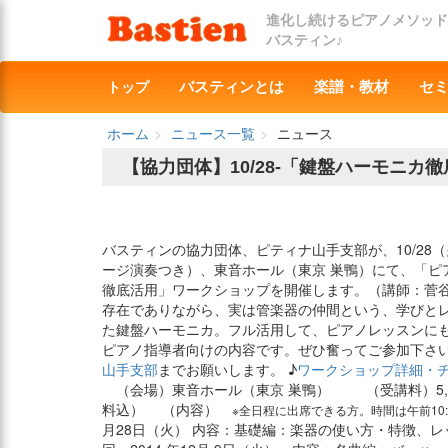
進化し続けるピアノメソッド
バスティン♪
トップ
バスティンとは
楽譜・教材
セ
ホーム
ニュース一覧
ニュース
【協力団体】10/28-「鍵盤ハーモニ
バスティンの協力団体、ピティナ山手支部が、10/28
ージ演奏つき）、東音ホール（東京 巣鴨）にて、「ピ
徹底活用」ワークショップを開催します。（講師：菅谷
存在でありながら、実は管楽器の仲間という、学びと
た鍵盤ハーモニカ。フル活用して、ピアノレッスンにも
ピアノ指導者向けの内容です。ぜひ奮ってご参加下さい
山手支部
までお願いします。 ♪
ワークショップ詳細・
（会場）東音ホール（東京 巣鴨） （受講料）5,0
料込） （内容）
※全日程に出席できる方。時間は午前10:00
月28日（火） 内容：基礎編：楽器の使い方・特徴