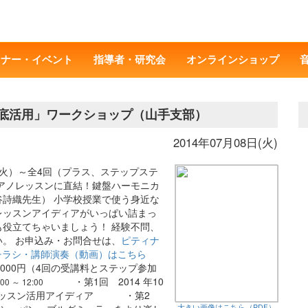
ミナー・イベント
指導者・研究会
オンラインショップ
カ徹底活用」ワークショップ（山手支部）
2014年07月08日(火)
（火）～全4回（プラス、ステップステ
アノレッスンに直結！鍵盤ハーモニカ
詩織先生） 小学校授業で使う身近な
レッスンアイディアがいっぱい詰まっ
役立てちゃいましょう！ 経験不問、
。 お申込み・お問合せは、
ピティナ
チラシ・講師演奏（動画）はこちら
00円（4回の受講料とステップ参加
・第1回 2014 年10
 ～ 12:00
、レッスン活用アイディア ・第2
大きい画像はこちら（PDF）