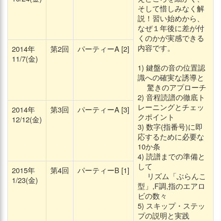
そして惜しみなく解
説！習い始めから、
なぜ１年後に差が付
くのかが実感できる
内容です。
2014年
第2回
パーティーA [2]
11/7(金)
1) 鍵盤の音の位置認
識への確実な誘導と
驚きのアプローチ
2) 音程読譜の徹底ト
レーニングとチェッ
2014年
第3回
パーティーA [3]
クポイント
12/12(金)
3) 数字(指番号)に即
応するために必要な
10か条
4) 読譜までの準備と
して
2015年
第4回
パーティーB [1]
リズム「ぶらんこ
1/23(金)
型」,F調,指のエアロ
ビの数々
5) スキップ・ステッ
プの説明と実践