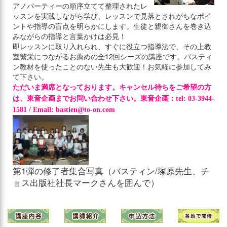
アノパーティーの順序立てて整理されたレ
ッスンを実践しながら学び、レッスンで見落とされがちなポイ
ントや指導の盲点を明らかにします。生徒と親御さんを巻き込
みながらの指導と言葉かけは必見！
即レッスンに取り入れられ、すぐに役立つ指導法で、その上教
室繁栄につながるお薦めの全12回シーズの講座
です。バスティ
ン教材を使ったことのない先生も大歓迎！お気軽に参加してみ
て下さい。
ただいま満席となっております。キャンセル待ちをご希望の方
は、東音企画までお問い合わせ下さい。東音企画：tel: 03-3944-
1581 / Email: bastien@to-on.com
第1弾の修了者集合写真（バスティン/塚原先生、チ
ョス出版社社長マークさんを囲んで）