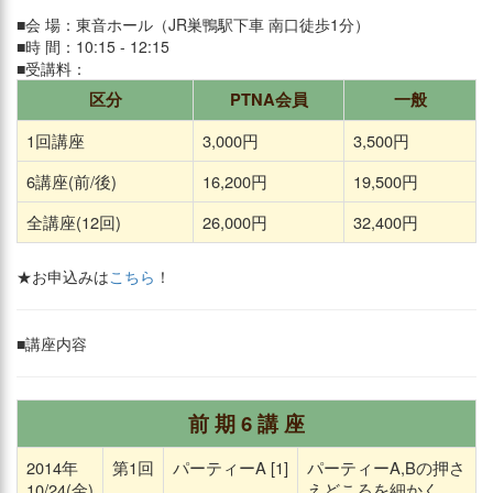
■会 場：東音ホール（JR巣鴨駅下車 南口徒歩1分）
■時 間：10:15 - 12:15
■受講料：
区分
PTNA会員
一般
1回講座
3,000円
3,500円
6講座(前/後)
16,200円
19,500円
全講座(12回)
26,000円
32,400円
★お申込みは
こちら
！
■講座内容
前 期 6 講 座
2014年
第1回
パーティーA [1]
パーティーA,Bの押さ
10/24(金)
えどころを細かく、