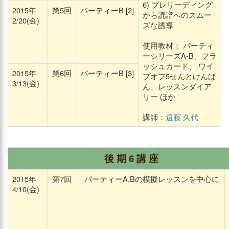
6) プレリーディング
2015年
第5回
パーティーB [2]
から読譜へのスムー
2/20(金)
ズな誘導
使用教材： パーティ
ーシリーズA-B、フラ
ッシュカード、 ワイ
2015年
第6回
パーティーB [3]
プオフ5せんとけんば
3/13(金)
ん、レッスンダイア
リー ほか
講師：
遠藤 久代
後 期 6 講 座
2015年
第7回
パーティーA,Bの模擬レッスンを中心に
4/10(金)