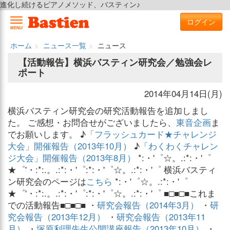
進化し続けるピアノメソッド、バスティン♪
ログイン
MENU
ホーム
ニュース一覧
ニュース
【活動報告】横浜バスティン研究会／勉強会レ
ポート
2014年04月14日(月)
横浜バスティン研究会の研究活動報告を追加しまし
た。 ご感想・お問合せがございましたら、
東音企画
ま
でお願いします。 ♪
「フラッシュカード★チャレンジ
大会」開催報告（2013年10月）
♪
「わくわくチャレン
ジ大会」開催報告（2013年8月）
*:・'゜☆。.:*:・'゜
★゜'・:*:.。.:*:・'゜:*:・'゜☆。.:*:・'゜ 横浜バスティ
ン研究会のページは
こちら
*:・'゜☆。.:*:・'゜
★゜'・:*:.。.:*:・'゜:*:・'゜☆。.:*:・'゜ ■□■□■これま
での活動報告■□■□■ ・
研究会報告（2014年3月）
・
研
究会報告（2013年12月）
・
研究会報告（2013年11
月）
・
塚原利理先生公開講座報告（2013年10月）
・