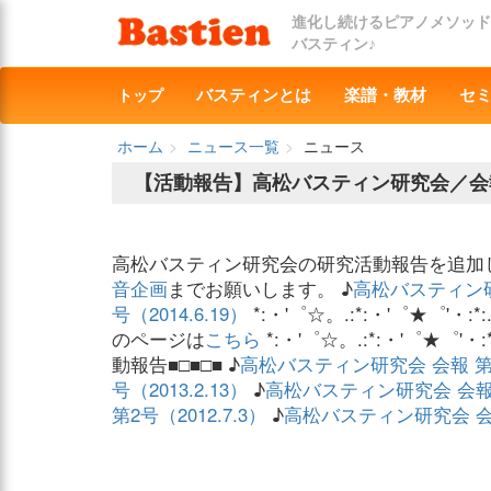
進化し続けるピアノメソッド
バスティン♪
トップ
バスティンとは
楽譜・教材
セ
ホーム
ニュース一覧
ニュース
【活動報告】高松バスティン研究会／会
高松バスティン研究会の研究活動報告を追加
音企画
までお願いします。 ♪
高松バスティン
号（2014.6.19）
*:・'゜☆。.:*:・'゜★゜'・:*
のページは
こちら
*:・'゜☆。.:*:・'゜★゜'・:
動報告■□■□■ ♪
高松バスティン研究会 会報 第5号
号（2013.2.13）
♪
高松バスティン研究会 会報 第
第2号（2012.7.3）
♪
高松バスティン研究会 会報 