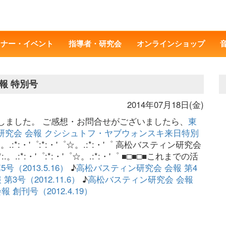
ミナー・イベント
指導者・研究会
オンラインショップ
報 特別号
2014年07月18日(金)
しました。 ご感想・お問合せがございましたら、
東
研究会 会報 クシシュトフ・ヤブウォンスキ来日特別
:.。.:*:・'゜:*:・'゜☆。.:*:・'゜ 高松バスティン研究会
*:.。.:*:・'゜:*:・'゜☆。.:*:・'゜ ■□■□■これまでの活
（2013.5.16）
♪
高松バスティン研究会 会報 第4
3号（2012.11.6）
♪
高松バスティン研究会 会報
創刊号（2012.4.19）