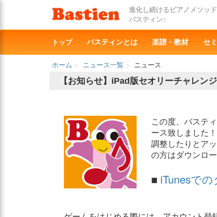
進化し続けるピアノメソッド
バスティン♪
トップ
バスティンとは
楽譜・教材
セ
ホーム
ニュース一覧
ニュース
【お知らせ】iPad版セオリーチャレン
この度、バスティン
ース致しました！
調整したりとアッ
の方はダウンロー
■
iTunes
ゲームをはじめる際には、アカウント登録