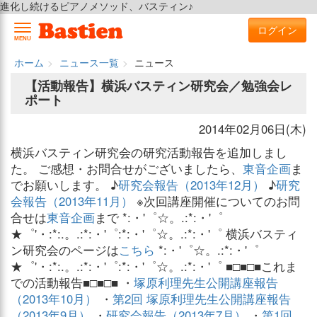
進化し続けるピアノメソッド、バスティン♪
ログイン
MENU
ホーム
ニュース一覧
ニュース
【活動報告】横浜バスティン研究会／勉強会レ
ポート
2014年02月06日(木)
横浜バスティン研究会の研究活動報告を追加しまし
た。 ご感想・お問合せがございましたら、
東音企画
ま
でお願いします。 ♪
研究会報告（2013年12月）
♪
研究
会報告（2013年11月）
※次回講座開催についてのお問
合せは
東音企画
まで *:・'゜☆。.:*:・'゜
★゜'・:*:.。.:*:・'゜:*:・'゜☆。.:*:・'゜ 横浜バスティ
ン研究会のページは
こちら
*:・'゜☆。.:*:・'゜
★゜'・:*:.。.:*:・'゜:*:・'゜☆。.:*:・'゜ ■□■□■これま
での活動報告■□■□■ ・
塚原利理先生公開講座報告
（2013年10月）
・
第2回 塚原利理先生公開講座報告
（2013年9月）
・
研究会報告（2013年7月）
・
第1回