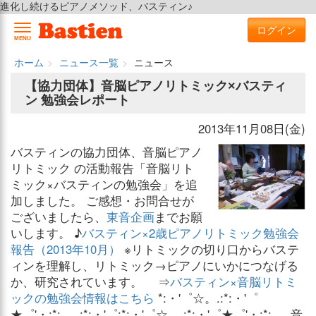
進化し続けるピアノメソッド、バスティン♪
ログイン
MENU
ホーム
ニュース一覧
ニュース
【協力団体】音脳ピアノリトミック×バスティ
ン 勉強会レポート
2013年11月08日(金)
バスティンの協力団体、音脳ピアノ
リトミック の活動報告「音脳リト
ミック×バスティンの勉強会」を追
加しました。 ご感想・お問合せが
ございましたら、
東音企画
までお願
いします。 ♪
バスティン×2歳ピアノリトミック勉強会
報告（2013年10月）
※リトミックの切り口からバステ
ィンを理解し、リトミック→ピアノにいかにつなげる
か、研究されています。 ⇒
バスティン×音脳リトミ
ックの勉強会情報はこちら
*:・'゜☆。.:*:・'゜
★゜'・:*:.。.:*:・'゜:*:・'゜☆。.:*:・'゜★゜'・:*:.。 音