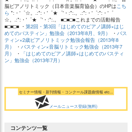
脳ピアノリトミック（日本音楽脳育協会）のHPは
こち
ら
*:・'゜☆。.:*:・'゜★゜'・:*:.。.:*:・'゜:*:・'゜
☆。.:*:・'゜★゜'・:*:.。 ■□■□■これまでの活動報告
■□■□■ ・
第2回・第3回「はじめてのピアノ講師×はじ
めてのバスティン」勉強会（2013年8月、9月）
・
バス
ティン×2歳ピアノリトミック勉強会報告（2013年8
月）
・
バスティン×音脳リトミック勉強会（2013年7
月）
・
「はじめてのピアノ講師×はじめてのバスティ
ン」勉強会（2013年7月）
セミナー情報・新刊情報・コンクール課題曲情報 etc...
メールニュース登録(無料)
コンテンツ一覧