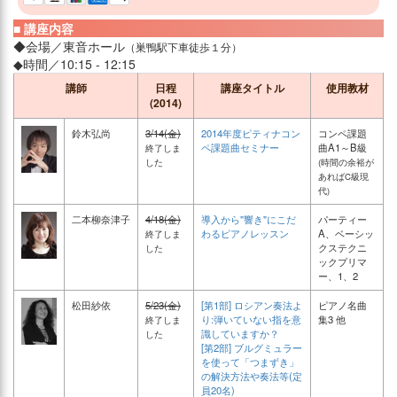
■ 講座内容
◆会場／東音ホール
（巣鴨駅下車徒歩１分）
◆時間／10:15 - 12:15
講師
日程
講座タイトル
使用教材
(2014)
鈴木弘尚
3/14(金)
2014年度ピティナコン
コンペ課題
ペ課題曲セミナー
曲A1～B級
終了しま
した
(時間の余裕が
あればC級現
代)
二本柳奈津子
4/18(金)
導入から"響き"にこだ
パーティー
わるピアノレッスン
A、ベーシッ
終了しま
クステクニ
した
ックプリマ
ー、1、2
松田紗依
5/23(金)
[第1部] ロシアン奏法よ
ピアノ名曲
り:弾いていない指を意
集3 他
終了しま
識していますか？
した
[第2部] ブルグミュラー
を使って「つまずき」
の解決方法や奏法等(定
員20名)