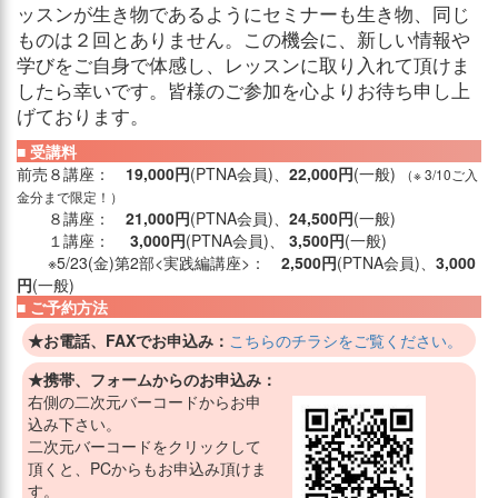
ッスンが生き物であるようにセミナーも生き物、同じ
ものは２回とありません。この機会に、新しい情報や
学びをご自身で体感し、レッスンに取り入れて頂けま
したら幸いです。皆様のご参加を心よりお待ち申し上
げております。
■ 受講料
前売８講座：
19,000円
(PTNA会員)、
22,000円
(一般)
（※ 3/10ご入
金分まで限定！）
８講座：
21,000円
(PTNA会員)、
24,500円
(一般)
１講座：
3,000円
(PTNA会員)、
3,500円
(一般)
※5/23(金)第2部<実践編講座>：
2,500円
(PTNA会員)、
3,000
円
(一般)
■ ご予約方法
★お電話、FAXでお申込み：
こちらのチラシをご覧ください。
★携帯、フォームからのお申込み：
右側の二次元バーコードからお申
込み下さい。
二次元バーコードをクリックして
頂くと、PCからもお申込み頂けま
す。