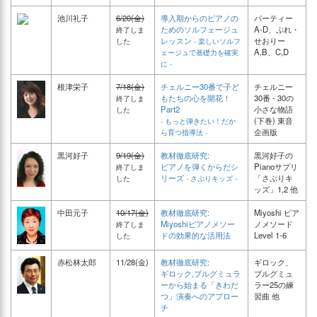
池川礼子
6/20(金)
導入期からのピアノの
パーティー
ためのソルフェージュ
A-D、ぷれ・
終了しま
レッスン
せおりー
した
- 楽しいソルフ
A,B、C,D
ェージュで基礎力を確実
に -
根津栄子
7/18(金)
チェルニー30番で子ど
チェルニー
もたちの心を開花！
30番 - 30の
終了しま
Part2
小さな物語
した
(下巻) 東音
- もっと弾きたい！だか
企画版
ら育つ指導法 -
黒河好子
9/19(金)
教材徹底研究:
黒河好子の
ピアノを弾くからだシ
Pianoサプリ
終了しま
リーズ
「さぷりキ
した
- さぷりキッズ -
ッズ」1,2 他
中田元子
10/17(金)
教材徹底研究:
Miyoshi ピア
Miyoshiピアノメソー
ノメソード
終了しま
ドの効果的な活用法
Level 1-6
した
赤松林太郎
11/28(金)
教材徹底研究:
ギロック、
ギロック,ブルグミュラ
ブルグミュ
ーから始まる「きわだ
ラー25の練
つ」演奏へのアプロー
習曲 他
チ