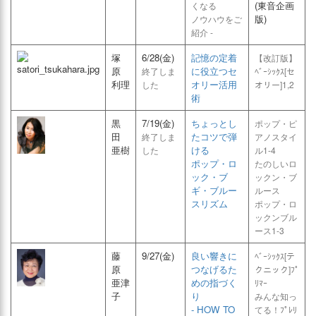
(東音企画
くなる
版)
ノウハウをご
紹介 -
塚
6/28(金)
記憶の定着
【改訂版】
原
に役立つセ
終了しま
ﾍﾞｰｼｯｸｽ[セ
利理
オリー活用
した
オリー]1,2
術
黒
7/19(金)
ちょっとし
ポップ・ピ
田
たコツで弾
終了しま
アノスタイ
亜樹
ける
した
ル1-4
ポップ・ロ
たのしいロ
ック・ブ
ックン・ブ
ギ・ブルー
ルース
スリズム
ポップ・ロ
ックンブル
ース1-3
藤
9/27(金)
良い響きに
ﾍﾞｰｼｯｸｽ[テ
原
つなげるた
クニック]ﾌﾟ
亜津
めの指づく
ﾘﾏｰ
子
り
みんな知っ
- HOW TO
てる！ﾌﾟﾚﾘ