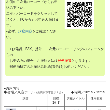
右側の二次元バーコードからお申
込み下さい。
二次元バーコードをクリックして
頂くと、PCからもお申込み頂けま
す。
※必ず、
講座内容
をご確認くださ
い。
※お電話、FAX、携帯、二次元バーコードリンクのフォームか
らの
お申込みの場合、お振込方法は
郵便振替
となります。
郵便局所定のお振込み用紙(青色)をお使いください。
■講座内容
◆会場／東音ホール
◆時間／10:15 - 12:15
（巣鴨駅下車徒歩１分）
講師
日程
講座タイトル
使用教材
(2013)