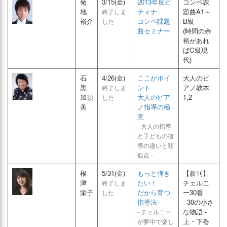
菊
3/15(金)
2013年度ピ
コンペ課
地
ティナ
題曲A1～
終了しま
裕介
コンペ課題
B級
した
曲セミナー
(時間の余
裕があれ
ばC級現
代)
石
4/26(金)
ここがポイ
大人のピ
黒
ント
アノ教本
終了しま
加須
大人のピア
1,2
した
美
ノ指導の極
意
- 大人の指導
と子どもの指
導の違いと類
似点 -
根
5/31(金)
もっと弾き
【新刊】
津
たい！
チェルニ
終了しま
栄子
だから育つ
ー30番
した
指導法
- 30の小さ
な物語 -
- チェルニー
上・下巻
が夢中で楽し