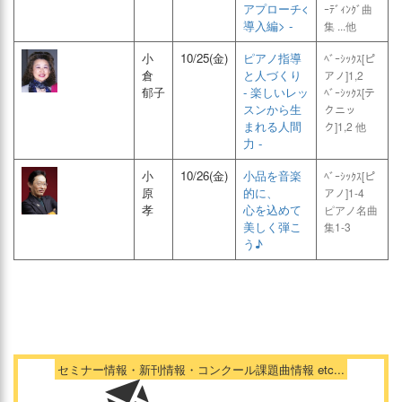
アプローチ<
ｰﾃﾞｨﾝｸﾞ曲
導入編> -
集 ...他
小
10/25(金)
ピアノ指導
ﾍﾞｰｼｯｸｽ[ピ
倉
と人づくり
アノ]1,2
郁子
- 楽しいレッ
ﾍﾞｰｼｯｸｽ[テ
スンから生
クニッ
まれる人間
ク]1,2 他
力 -
小
10/26(金)
小品を音楽
ﾍﾞｰｼｯｸｽ[ピ
原
的に、
アノ]1-4
孝
心を込めて
ピアノ名曲
美しく弾こ
集1-3
う♪
セミナー情報・新刊情報・コンクール課題曲情報 etc...