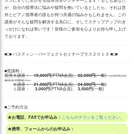
スンにすぐに生かせる指導法をレクチャーします！もしもあなた
が、自分の指導法に悩みや疑問を抱いているとしたら、それは意
外とピアノ指導者の誰もが持つ共通の悩みかもしれません。この
講座がそんな疑問を解決する糸口に、そしてステップアップのき
っかけになれば幸いです！皆様のご参加を心よりお待ち申し上げ
ております。
■□■ バスティン・パーフェクトセミナープラス２０１３ ■□■
■受講料：
前売８講座：
19,000円
(PTNA会員)、
22,000円
(一般)
（※ 3/10ご入
金分まで限定！）
８講座：
21,000円
(PTNA会員)、
24,500円
(一般)
１講座：
3,000円
(PTNA会員)、
3,500円
(一般)
■ご予約方法
★お電話、FAXでお申込み：
こちらのチラシをご覧ください。
★携帯、フォームからのお申込み：