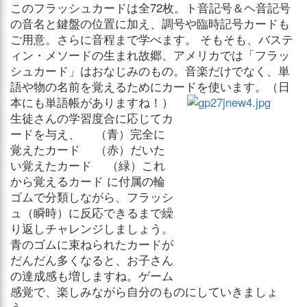
このフラッシュカードは全72枚。ト音記号＆ヘ音記号
の音名と鍵盤の位置に加え、調号や臨時記号カードも
ご用意。さらに音程まで学べます。 そもそも、バステ
ィン・メソードの生まれ故郷、アメリカでは「フラッ
シュカード」はおなじみのもの。音楽だけでなく、単
語や物の名前を覚えるためにカードを使います。（日
本にも単語帳がありますね！）
生徒さんの学習度合に応じてカ
ードを与え、 （青）完全に
覚えたカード （赤）だいた
い覚えたカード （緑）これ
から覚えるカード に付属の輪
ゴムで分類しながら、フラッシ
ュ（瞬時）に反応できるまで繰
り返しチャレンジしましょう。
青のゴムに束ねられたカードが
だんだん多くなると、お子さん
の達成感も増しますね。ゲーム
感覚で、楽しみながら自分のものにしていきましょ