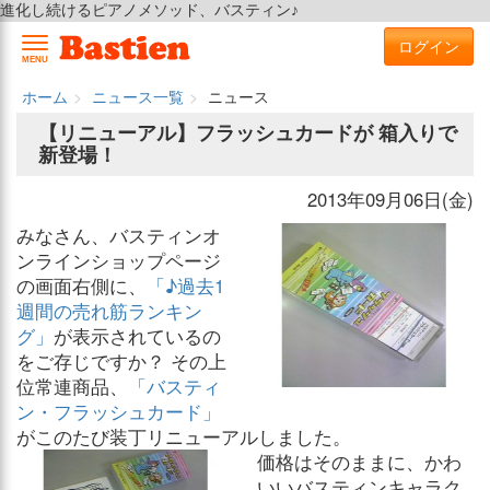
進化し続けるピアノメソッド、バスティン♪
ログイン
MENU
ホーム
ニュース一覧
ニュース
【リニューアル】フラッシュカードが 箱入りで
新登場！
2013年09月06日(金)
みなさん、バスティンオ
ンラインショップページ
の画面右側に、
「♪過去1
週間の売れ筋ランキン
グ」
が表示されているの
をご存じですか？ その上
位常連商品、
「バスティ
ン・フラッシュカード」
がこのたび装丁リニューアルしました。
価格はそのままに、かわ
いいバスティンキャラク