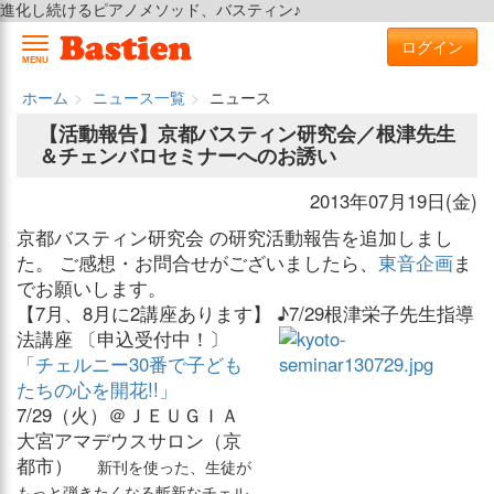
進化し続けるピアノメソッド、バスティン♪
ログイン
MENU
ホーム
ニュース一覧
ニュース
【活動報告】京都バスティン研究会／根津先生
＆チェンバロセミナーへのお誘い
2013年07月19日(金)
京都バスティン研究会 の研究活動報告を追加しまし
た。 ご感想・お問合せがございましたら、
東音企画
ま
でお願いします。
【7月、8月に2講座あります】
♪7/29根津栄子先生指導
法講座 〔申込受付中！〕
「チェルニー30番で子ども
たちの心を開花!!」
7/29（火）＠ＪＥＵＧＩＡ
大宮アマデウスサロン（京
都市）
新刊を使った、生徒が
もっと弾きたくなる斬新なチェル