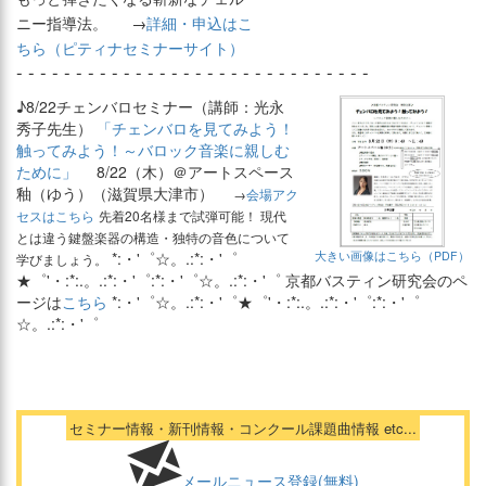
ニー指導法。
→
詳細・申込はこ
ちら（ピティナセミナーサイト）
- - - - - - - - - - - - - - - - - - - - - - - - - - - - - -
♪8/22チェンバロセミナー（講師：光永
秀子先生）
「チェンバロを見てみよう！
触ってみよう！～バロック音楽に親しむ
ために」
8/22（木）＠アートスペース
釉（ゆう）（滋賀県大津市）
→
会場アク
セスはこちら
先着20名様まで試弾可能！ 現代
とは違う鍵盤楽器の構造・独特の音色について
*:・'゜☆。.:*:・'゜
大きい画像はこちら（PDF）
学びましょう。
★゜'・:*:.。.:*:・'゜:*:・'゜☆。.:*:・'゜ 京都バスティン研究会のペ
ージは
こちら
*:・'゜☆。.:*:・'゜★゜'・:*:.。.:*:・'゜:*:・'゜
☆。.:*:・'゜
セミナー情報・新刊情報・コンクール課題曲情報 etc...
メールニュース登録(無料)