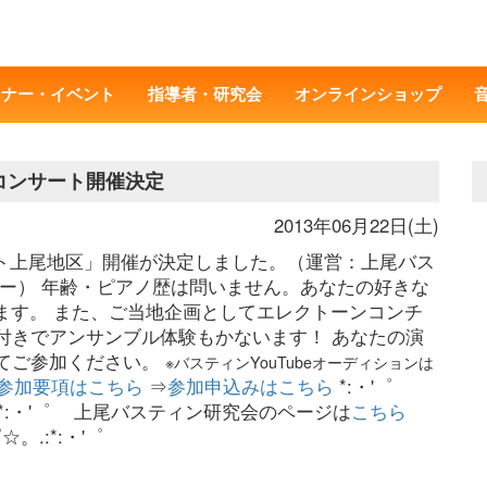
ミナー・イベント
指導者・研究会
オンラインショップ
地区コンサート開催決定
2013年06月22日(土)
ンサート上尾地区」開催が決定しました。（運営：上尾バス
ー） 年齢・ピアノ歴は問いません。あなたの好きな
きます。 また、ご当地企画としてエレクトーンコンチ
付きでアンサンブル体験もかないます！ あなたの演
てご参加ください。
※バスティンYouTubeオーディションは
参加要項はこちら
⇒
参加申込みはこちら
*:・'゜
・'゜☆。.:*:・'゜ 上尾バスティン研究会のページは
こちら
゜☆。.:*:・'゜