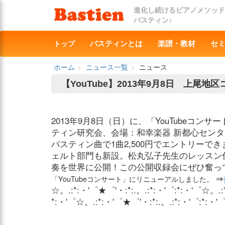
進化し続けるピアノメソッド
バスティン♪
トップ
バスティンとは
楽譜・教材
セ
ホーム
ニュース一覧
ニュース
【YouTube】2013年9月8日 上尾
2013年9月8日（日）に、「YouTubeコ
ティン研究会、会場：和幸楽器 新都心センタ
バスティン曲で1曲2,500円でエントリーで
ェルト部門も新設。松丸弘子先生のレッスン
奏を世界に公開！この公開収録会にぜひ奮っ
⇒
「YouTubeコンサート」にリニューアルしました。
☆。.:*:・'゜★゜'・:*:.。.:*:・'゜:*:
*:・'゜☆。.:*:・'゜★゜'・:*:.。.:*:・'゜:*:・'