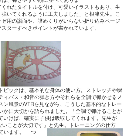
てくれたタイトルを付け、可愛いイラストもあり、生
く弾いてくれるように工夫しました」と根津先生。こ
ーゼ用の譜面や、譜めくりがいらない折り込みページ
マスターすべきポイントが書かれています。
トピックは、基本的な身体の使い方。ストレッチや瞬
ティバス・和音の弾き方やそれらを全調で弾かせるメ
スン風景のVTRを見ながら、こうした基本的なトレー
いかに大切かを語られました。「全調で弾けることが
ていけば、確実に子供は吸収してくれます。先生が
まわないことが大切です」と先生。トレーニングの仕方
れています。
つ