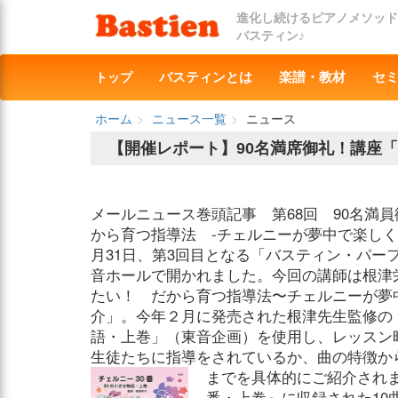
進化し続けるピアノメソッド
バスティン♪
トップ
バスティンとは
楽譜・教材
セ
ホーム
ニュース一覧
ニュース
【開催レポート】90名満席御礼！講座
メールニュース巻頭記事 第68回 90名満
から育つ指導法 -チェルニーが夢中で楽しく
月31日、第3回目となる「バスティン・パーフ
音ホールで開かれました。今回の講師は根津
たい！ だから育つ指導法〜チェルニーが夢
介」。今年２月に発売された根津先生監修の「
語・上巻」（東音企画）を使用し、レッスン
生徒たちに指導をされているか、曲の特徴か
までを具体的にご紹介され
番・上巻』に収録された10