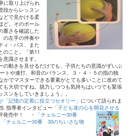
寧に取り上げられ
普段からレッスン
などで見かける柔
ほど。そのボール
の重さを確認した
）の左手の伴奏や
ティ・バス、また
のこと。「第11
を意識させます。
ーの動きを見せるだけでも、子供たちの意識がずいぶ
ートや連打、和音のバランス、３・４・５の指の独
のなかでマスターできる要素がとても多いことに改めて
ても大切ですね。脱力しつつも気持ちはいつでも緊張
ッスンをしていきましょう」。
が「記憶の定着に役立つセオリー」
について語られま
生 指導者インタビュー
「子ども達の心を開花させる
評発売中！
・
「チェルニー30番
・
「チェルニー30番 30のちいさな物