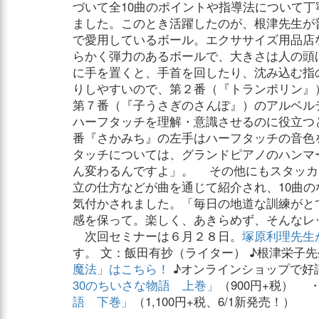
づいて全10曲のポイントや指導法について丁
ました。このとき活躍したのが、根津先生が
で愛用しているボール。エクササイズ用品店
らかく弾力のあるボールで、大きさは人の頭
に手を置くと、手首を回したり、沈み込む指
りしやすいので、第２番（『トランポリン』
第７番（『子うさぎのさんぽ』）のアルベル
ハーフタッチを理解・意識させるのに役立つと
番『さかみち』の左手はハーフタッチの音色
タッチについては、グランドピアノのハンマ
ん変わるんですよ」。 その他にもスタッカ
立の仕方などが曲を通じて紹介され、10曲
気付かされました。「毎日の地道な訓練がと
感を保って。楽しく、あきらめず、そんなレ
次回セミナーは６月２８日。
塚原利理先生
す。 文：飯田有抄（ライター） ♪根津栄子先
魔法」はこちら！
♪オンラインショップで好
30のちいさな物語 上巻」
（900円+税） 
語 下巻」
（1,100円+税、6/1新発売！）