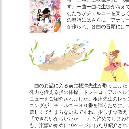
す。一曲一曲に生徒が考え
徒たちがチェルニーを楽し
の楽譜にはさらに、アナリ
が作られ、各曲の冒頭には
曲のお話に入る前に根津先生が取り上げた
発力を鍛える指の体操、トレモロ・アルベル
ニューをご紹介されました。根津先生のレッ
ニングが「チェルニー３０番を弾くために」
嬉しくてたまらないんですね。少しずつ教え
『できないからいいか......』と諦めてし
も、楽譜の始めに10ページにわたり紹介さ