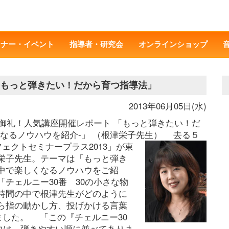
ミナー・イベント
指導者・研究会
オンラインショップ
「もっと弾きたい！だから育つ指導法」
2013年06月05日(水)
員御礼！人気講座開催レポート 「もっと弾きたい！だ
なるノウハウを紹介-」 （根津栄子先生）
去る５
ェクトセミナープラス2013」が東
栄子先生。テーマは「もっと弾き
中で楽しくなるノウハウをご紹
チェルニー30番 30の小さな物
時間の中で根津先生がどのように
ら指の動かし方、投げかける言葉
ました。
「この『チェルニー30
曲は、弾きやすい順に並べてありま