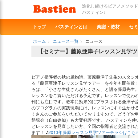
進化し続けるピアノメソッド
バスティン♪
トップ
バスティンとは
楽譜・教材
セ
ホーム
ニュース一覧
ニュース
【セミナー】藤原亜津子レッスン見学ツア
ピアノ指導者の秋の風物詩、藤原亜津子先生のスタジ
る「藤原亜津子レッスン見学ツアー」を今年も開催致し
ろは、「小さな生徒さんがたくさん」と語る藤原先生。
レッスンをご覧いただける予定です。レッスンで使わ
刊にも注目です。教本に効果的にプラスされる亜津子
のプログラムの実践現場には、レッスンにすぐ生かせる
くさんのご参加をいただいておりますので、どうぞお
懇親会（自由参加）も大変好評です。 バスティンを使
どレッスンを見直したい方、全国の指導者と交流され
ます！ ♪
2013年藤原レッスン見学ツアーチラシはこち