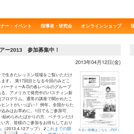
ミナー・イベント
指導者・研究会
オンラインショップ
ー2013 参加募集中！
2013年04月12日(金)
オで生きたレッスン現場をご覧いただけ
ます。 第17回目となる今回のみどこ
パーティーA-Dの各レベルのグループ
れる、アメリカで発売中のバスティン新
流プログラム。通常の講座で聞かれたこ
ヒントがいっぱい！ 例年、全国からた
申込みはお早めに。1日でもご参加可、
い始められたばかりの方、ベテランだけ
たい方、皆様のご参加をお待ちしており
ら
（2013.4.12アップ） ♪
これまでの開
大きい画像はこちら（PDF）