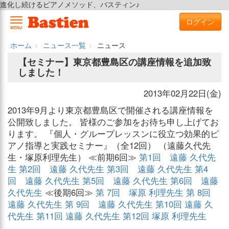
進化し続けるピアノメソッド、バスティン♪
ログイン
MENU
ホーム
ニュース一覧
ニュース
【セミナー】東京都豊島区の講座情報を追加致
しました！
2013年02月22日(金)
2013年9月より東京都豊島区で開催される講座情報を
公開致しました。 皆様のご参加をお待ち申し上げてお
ります。 『個人・グループレッスンに役立つ効果的ピ
アノ指導と実践セミナー』（全12回） （遠藤久代先
生・塚原利理先生） ≪前期6回≫
第1回 遠藤 久代先
生
第2回 遠藤 久代先生
第3回 遠藤 久代先生
第4
回 遠藤 久代先生
第5回 遠藤 久代先生
第6回 遠藤
久代先生
≪後期6回≫
第 7回 塚原 利理先生
第 8回
遠藤 久代先生
第 9回 遠藤 久代先生
第10回 遠藤 久
代先生
第11回 遠藤 久代先生
第12回 塚原 利理先生