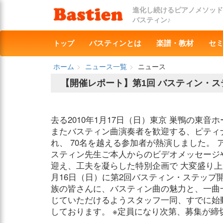
進化し続けるピアノメソッド
バスティン♪
トップ
バスティンとは
楽譜・教材
セ
ホーム
ニュース一覧
ニュース
【開催レポート】第1回 バスティン・ステ
去る2010年1月17日（日）東京 巣鴨の東
またバスティン曲演奏者を歓迎する、ピティ
れ、 70名を越える参加者が熱演しました。
スティン先生ご本人からのビデオメッセージ
迎え、工夫を凝らした特別企画で 大変盛り上
月16日（日）に第2回バスティン・ステップ
族の皆さんに、バスティン曲の魅力と、一曲
じていただけるようスタッフ一同、すでに始
しております。 ※定員になり次第、募集が