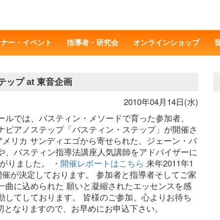
ミナー・イベント
指導者・研究会
オンラインショップ
ップ at 東音企画
2010年04月14日(水)
音ホールでは、バスティン・メソードで育った参加者、
ナピアノステップ「バスティン・ステップ」が開催さ
 アメリカ サンディエゴから寄せられた、ジェーン・バ
や、バスティン指導法講座人気講師をアドバイザーに
がりました。 ・
開催レポートはこちら
来年2011年1
開催が決定しております。 参加者と指導者そしてご家
一曲に込められた 願いと凝縮されたエッセンスを感
動してしております。 皆様のご参加、心よりお待ち
締切となりますので、お早めにお申込下さい。