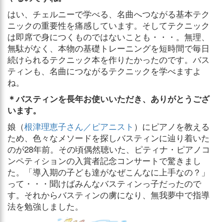
はい、チェルニーで学べる、名曲へつながる基本テク
ニックの重要性を痛感しています。そしてテクニック
は即席で身につくものではないことも・・・。無理、
無駄がなく、本物の基礎トレーニングを短時間で毎日
続けられるテクニック本を作りたかったのです。バス
ティンも、名曲につながるテクニックを学べますよ
ね。
＊バスティンを長年お使いいただき、ありがとうござ
います。
娘（
根津理恵子さん／ピアニスト
）にピアノを教える
ため、色々なメソードを探しバスティンに辿り着いた
のが28年前。その頃偶然聴いた、ピティナ・ピアノコ
ンペティションの入賞者記念コンサートで驚きまし
た。「導入期の子ども達がなぜこんなに上手なの？」
って・・・聞けばみんなバスティンっ子だったので
す。それからバスティンの虜になり、無我夢中で指導
法を勉強しました。