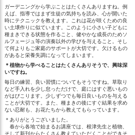
ガーデニングから学ぶことはたくさんありますね。例
えば、指導ではまず生徒の気持ちを読み、心が開いた
時にテクニックを教えます。これは花が咲くための良
い土壌作りに似ています。このように小さい子どもに
種まきできる状態を作ること、健やかな成長のためソ
ルフェージュ等の演奏以外の学びを与えること。そし
て何よりもご家庭のサポートが大切です。欠けるもの
があると栄養失調になってしまいます。
＊植物から学べることはたくさんありそうで、興味深
いですね。
毎日の練習、良い習慣についてもそうですね。草取り
など手入れを少し怠っただけで、庭にはすぐ悪いもの
がはびこります。少しずつでも毎日良いものを与える
ことが大切です。また、種まきの後にすぐ結果を求め
ない忍耐も、お花たちから教えてもらっています。
＊ありがとうございました。
春から各地で始まるお講座では、根津先生と植物、
そして新刊からたくさん教えていただくことができそ