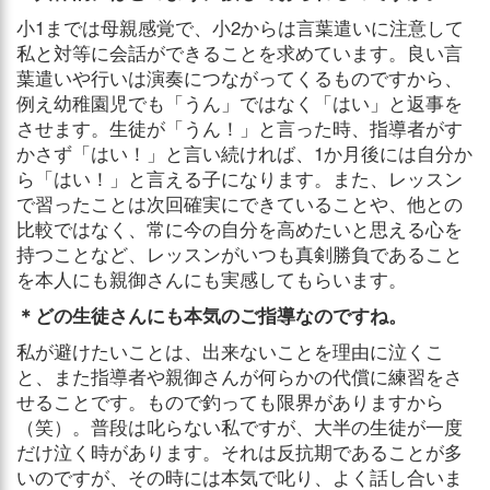
小1までは母親感覚で、小2からは言葉遣いに注意して
私と対等に会話ができることを求めています。良い言
葉遣いや行いは演奏につながってくるものですから、
例え幼稚園児でも「うん」ではなく「はい」と返事を
させます。生徒が「うん！」と言った時、指導者がす
かさず「はい！」と言い続ければ、1か月後には自分か
ら「はい！」と言える子になります。また、レッスン
で習ったことは次回確実にできていることや、他との
比較ではなく、常に今の自分を高めたいと思える心を
持つことなど、レッスンがいつも真剣勝負であること
を本人にも親御さんにも実感してもらいます。
＊どの生徒さんにも本気のご指導なのですね。
私が避けたいことは、出来ないことを理由に泣くこ
と、また指導者や親御さんが何らかの代償に練習をさ
せることです。もので釣っても限界がありますから
（笑）。普段は叱らない私ですが、大半の生徒が一度
だけ泣く時があります。それは反抗期であることが多
いのですが、その時には本気で叱り、よく話し合いま