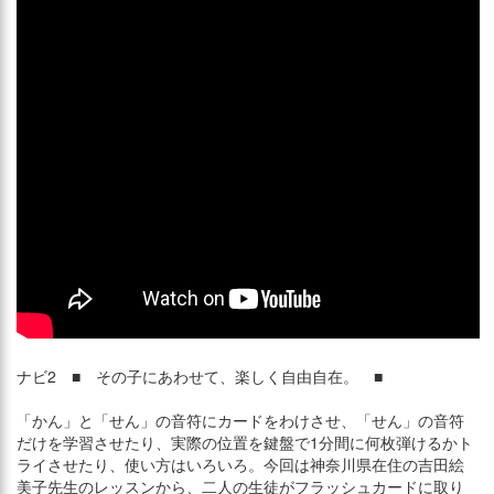
ナビ2 ■ その子にあわせて、楽しく自由自在。 ■
「かん」と「せん」の音符にカードをわけさせ、「せん」の音符
だけを学習させたり、実際の位置を鍵盤で1分間に何枚弾けるかト
ライさせたり、使い方はいろいろ。今回は神奈川県在住の吉田絵
美子先生のレッスンから、二人の生徒がフラッシュカードに取り