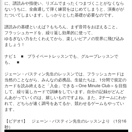
に、譜読みや指使い、リズムでまったくつまづくことがなくなら
ないうちに、全曲通して弾く練習をはじめてしまうと、演奏がが
たついてしまいます。しっかりとした基礎が必要なのです。
譜読みの基礎といえば？もちろん、まず音符をおぼえること。
フラッシュカードを、繰り返し効果的に使って、
ゆるぎない力をたくわえてから、楽しいピアノの世界に飛び込み
ましょう！
ナビ１ ■ プライベートレッスンでも、グループレッスンで
も。 ■
ジェーン・バスティン先生のレッスンでは、フラッシュカードは
当然のことながら、みんなの必携品。生徒たちは、1分間で規定の
カードを読み終えると「入会」できる＜One Minute Club＞を目指
して、繰り返しカードで訓練をしています。自分の記録がどんど
んあがっていくのは、嬉しいものですよね。また、2チームにわか
れて、どちらが速く調号をあてるか、競わせるゲームもやってい
ます。
【ビデオ1】 ジェーン・バスティン先生のレッスンより （1分16
秒）