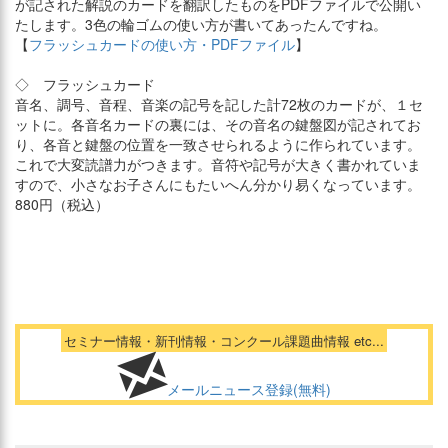
が記された解説のカードを翻訳したものをPDFファイルで公開い
たします。3色の輪ゴムの使い方が書いてあったんですね。
【
フラッシュカードの使い方・PDFファイル
】
◇ フラッシュカード
音名、調号、音程、音楽の記号を記した計72枚のカードが、１セ
ットに。各音名カードの裏には、その音名の鍵盤図が記されてお
り、各音と鍵盤の位置を一致させられるように作られています。
これで大変読譜力がつきます。音符や記号が大きく書かれていま
すので、小さなお子さんにもたいへん分かり易くなっています。
880円（税込）
セミナー情報・新刊情報・コンクール課題曲情報 etc...
メールニュース登録(無料)