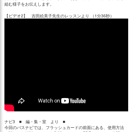
組む様子をお伝えします。
【ビデオ2】 吉田絵美子先生のレッスンより （1分36秒）
ナビ3 ■ 編・集・室 より ■
今回のバスナビでは、フラッシュカードの前面にある、使用方法