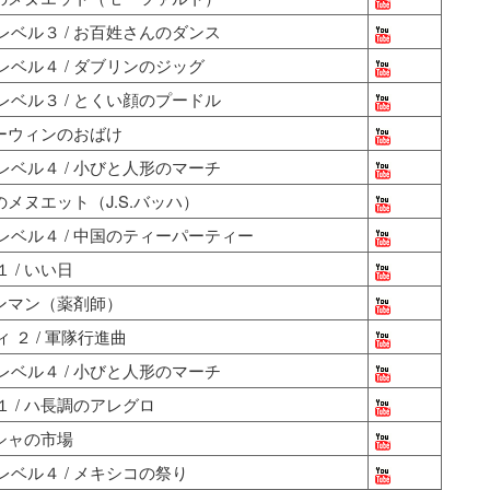
ベル３ / お百姓さんのダンス
ベル４ / ダブリンのジッグ
ベル３ / とくい顔のプードル
ローウィンのおばけ
ベル４ / 小びと人形のマーチ
のメヌエット（J.S.バッハ）
ベル４ / 中国のティーパーティー
/ いい日
シンマン（薬剤師）
２ / 軍隊行進曲
ベル４ / 小びと人形のマーチ
 / ハ長調のアレグロ
シャの市場
ベル４ / メキシコの祭り