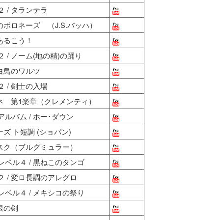
 / タランテラ
のポロネーズ （J.S.バッハ）
あるこう！
/ ノーム(地の精)の踊り
 白鳥のワルツ
 / 剣士の入場
チネ 第1楽章（クレメンティ）
ルバム / ホー･ダウン
ズ ト短調 (ショパン)
ベスク（ブルグミュラー）
ベル４ / 黒ねこのタンゴ
 / 変ロ長調のアレグロ
ベル４ / メキシコの祭り
銀の剣