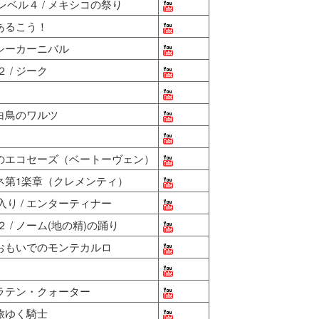
ベル４ / メキシコの祭り
あるこう！
プシーカーニバル
/ ジーク
 白鳥のワルツ
調のエコセーズ（ベートーヴェン）
チネ第1楽章（クレメンティ）
り / エンターティナー
/ ノーム(地の精)の踊り
 おもいでのモンテカルロ
 ラテン・クォーター
旅ゆく騎士