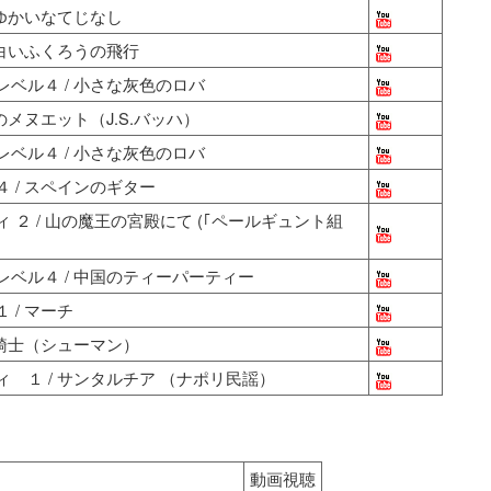
 ゆかいなてじなし
 白いふくろうの飛行
ベル４ / 小さな灰色のロバ
のメヌエット（J.S.バッハ）
ベル４ / 小さな灰色のロバ
 / スペインのギター
２ / 山の魔王の宮殿にて (｢ペールギュント組
ベル４ / 中国のティーパーティー
/ マーチ
な騎士（シューマン）
 １ / サンタルチア （ナポリ民謡）
動画視聴