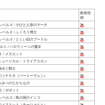
動画視
聴
ベル４ / 小びと人形のマーチ
ベル２ / ふくろう博士
ベル３ / とくい顔のプードル
ル１ / ハロウィーンの魔女
 / メヌエット
 ミュージカル・トライアスロン
旅ゆく騎士
調のソナチネ（ベートーヴェン）
 うみべのたからもの
 / ガボット
ベル２ / 鳥の国のインコ
調のメヌエット（モーツァルト）