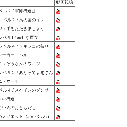
動画視聴
ル２ / 軍隊行進曲
ベル２ / 鳥の国のインコ
 / 手をたたきましょう
ベル1 / 幸せな魔女
ベル４ / メキシコの祭り
プシーカーニバル
 / ぞうさんのワルツ
ベル２ / あがってよ雨さん
/ マーチ
ル４ / スペインのダンサー
ドの行進
 こいぬのおともだち
のメヌエット（J.S.バッハ）