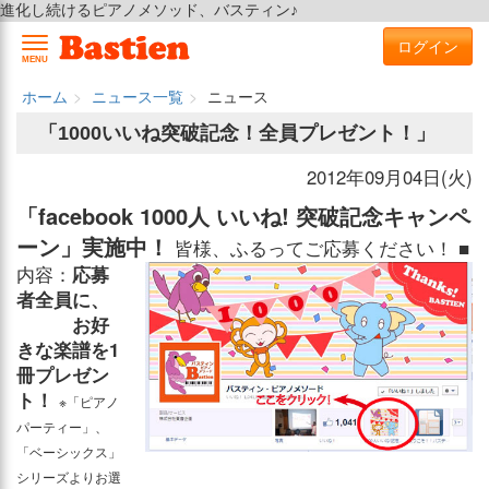
進化し続けるピアノメソッド、バスティン♪
ログイン
MENU
ホーム
ニュース一覧
ニュース
「1000いいね突破記念！全員プレゼント！」
2012年09月04日(火)
「facebook 1000人 いいね! 突破記念キャンペ
ーン」実施中！
皆様、ふるってご応募ください！ ■
内容：
応募
者全員に、
お好
きな楽譜を1
冊プレゼン
ト！
※「ピアノ
パーティー」、
「ベーシックス」
シリーズよりお選