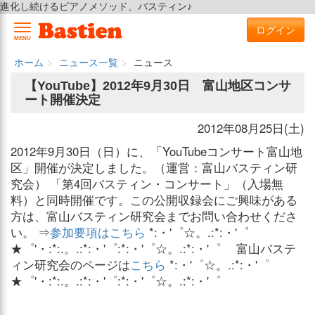
進化し続けるピアノメソッド、バスティン♪
ログイン
MENU
ホーム
ニュース一覧
ニュース
【YouTube】2012年9月30日 富山地区コンサ
ート開催決定
2012年08月25日(土)
2012年9月30日（日）に、「YouTubeコンサート富山地
区」開催が決定しました。（運営：富山バスティン研
究会） 「第4回バスティン・コンサート」（入場無
料）と同時開催です。この公開収録会にご興味がある
方は、富山バスティン研究会までお問い合わせくださ
い。 ⇒
参加要項はこちら
*:・'゜☆。.:*:・'゜
★゜'・:*:.。.:*:・'゜:*:・'゜☆。.:*:・'゜ 富山バステ
ィン研究会のページは
こちら
*:・'゜☆。.:*:・'゜
★゜'・:*:.。.:*:・'゜:*:・'゜☆。.:*:・'゜