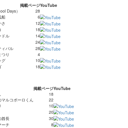
掲載ページ
YouTube
ol Days）
28
風船
6
かさ
12
コ
18
ードル
14
24
ティバル
28
まつり
4
ッグ
10
ゴ
18
掲載ページ
YouTube
し
18
のマルコポーロくん
22
り
10
20
の酋長
30
マーチ
8