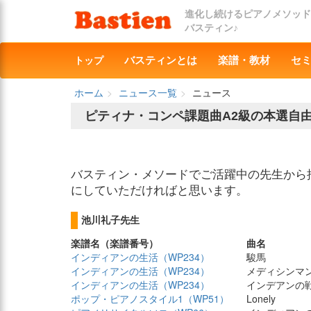
進化し続けるピアノメソッド
バスティン♪
トップ
バスティンとは
楽譜・教材
セ
ホーム
ニュース一覧
ニュース
ピティナ・コンペ課題曲A2級の本選自
バスティン・メソードでご活躍中の先生から
にしていただければと思います。
池川礼子先生
楽譜名（楽譜番号）
曲名
インディアンの生活（WP234）
駿馬
インディアンの生活（WP234）
メディシンマ
インディアンの生活（WP234）
インデアンの
ポップ・ピアノスタイル1（WP51）
Lonely