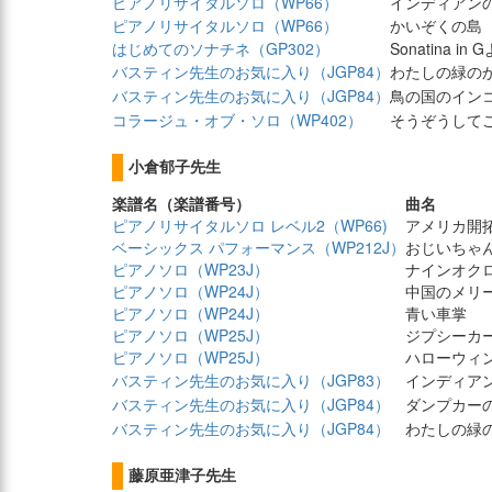
ピアノリサイタルソロ（WP66）
インディアン
ピアノリサイタルソロ（WP66）
かいぞくの島
はじめてのソナチネ（GP302）
Sonatina i
バスティン先生のお気に入り（JGP84）
わたしの緑の
バスティン先生のお気に入り（JGP84）
鳥の国のイン
コラージュ・オブ・ソロ（WP402）
そうぞうして
小倉郁子先生
楽譜名（楽譜番号）
曲名
ピアノリサイタルソロ レベル2（WP66)
アメリカ開
ベーシックス パフォーマンス（WP212J）
おじいちゃ
ピアノソロ（WP23J）
ナインオク
ピアノソロ（WP24J）
中国のメリ
ピアノソロ（WP24J）
青い車掌
ピアノソロ（WP25J）
ジプシーカ
ピアノソロ（WP25J）
ハローウィ
バスティン先生のお気に入り（JGP83）
インディア
バスティン先生のお気に入り（JGP84）
ダンプカー
バスティン先生のお気に入り（JGP84）
わたしの緑
藤原亜津子先生