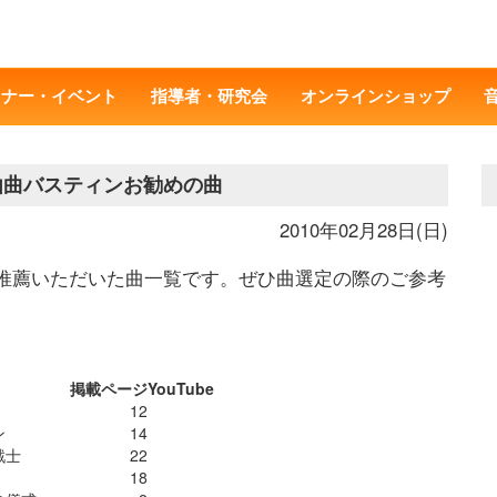
ミナー・イベント
指導者・研究会
オンラインショップ
由曲バスティンお勧めの曲
2010年02月28日(日)
推薦いただいた曲一覧です。ぜひ曲選定の際のご参考
掲載ページ
YouTube
12
ン
14
戦士
22
18