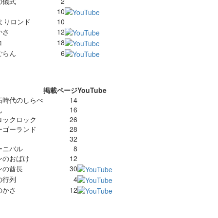
の儀式
2
10
n Gよりロンド
10
かさ
12
コ
18
ごらん
6
掲載ページ
YouTube
拓時代のしらべ
14
ん
16
ロックロック
26
ーゴーランド
28
32
ーニバル
8
ンのおばけ
12
ンの酋長
30
の行列
4
のかさ
12