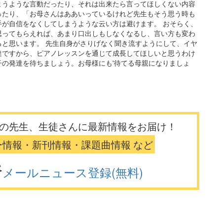
まうような言動だったり、それは出来たら言ってほしくない内容
ったり、「お母さんはああいっているけれど先生もそう思う時も
が自信をなくしてしまうような云い方は避けます。 おそらく、
思ってもらえれば、あまり口出しもしなくなるし、言い方も変わ
と思います。 先生自身がさりげなく聞き流すようにして、イヤ
達ですから、ピアノレッスンを通じて成長してほしいと思うわけ
の発達を待ちましょう。お母様にも'待てる母親になりましょ
の先生、生徒さんに最新情報をお届け！
ー情報・新刊情報・課題曲情報 など
メールニュース登録(無料)