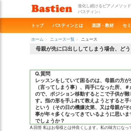
進化し続けるピアノメソッド
バスティン♪
トップ
バスティンとは
楽譜・教材
セ
ホーム
ニュース一覧
ニュース
母親が先に口出ししてしまう場合、どう
Q.質問
レッスンをしていて困るのは、母親の方が
（言ってしまう事）、両手になった所、＃
ので、ポジション移動するとこで子供が難
す。指の形を手ふれて教えようとすると手
という（その日の機嫌次第、又は母親がそ
事が年々多くなってきているように思いま
でしょうか？
A.回答 私はお母様とは仲良くします。私の味方にな