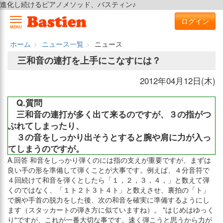
進化し続けるピアノメソッド、バスティン♪
ログイン
MENU
ホーム
ニュース一覧
ニュース
三和音の連打を上手にこなすには？
2012年04月12日(木)
Q.質問
三和音の連打が多く出て来るのですが、３の指がつ
ぶれてしまったり、
３の音をしっかり出そうとすると腕や肩に力が入っ
てしまうのですが。
A.回答 和音をしっかり弾くのには指の支えが重要ですが、まずは
良い手の形を準備して弾くことが大事です。例えば、４分音符で
４回続けて和音を弾くとしたら「１，２，３，４，」と数えて弾
くのではなく、「１ト２ト３ト４ト」と数えさせ、裏拍の「ト」
で腕や手首の脱力をした後、次の和音を確実に準備するようにし
ます（スタッカートの弾き方に似ていますね）。 "はじめはゆっく
り"ですが、これが一番大切な事です。速く弾こうと思うから力が