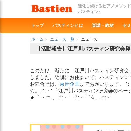
進化し続けるピアノメソッド
バスティン♪
トップ
バスティンとは
楽譜・教材
セ
ホーム
ニュース一覧
ニュース
【活動報告】江戸川バスティン研究会発
このたび、新たに「江戸川バスティン研究会
しました。近隣にお住まいで、バスティンに
お問合せは、
東音企画
までお願いします。 *:・'゜☆
☆。.:*:・'゜ 江戸川バスティン研究会のペー
★゜'・:*:.。.:*:・'゜:*:・'゜☆。.:*:・'゜