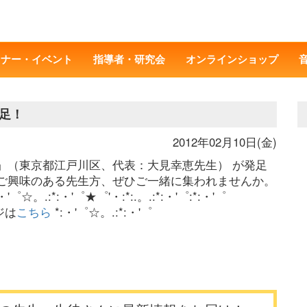
ミナー・イベント
指導者・研究会
オンラインショップ
足！
2012年02月10日(金)
」（東京都江戸川区、代表：大見幸恵先生） が発足
ご興味のある先生方、ぜひご一緒に集われませんか。
。.:*:・'゜★゜'・:*:.。.:*:・'゜:*:・'゜
ジは
こちら
*:・'゜☆。.:*:・'゜