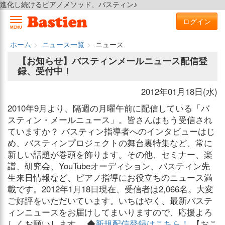
進化し続けるピアノメソッド、バスティン♪
ログイン
MENU
ホーム
ニュース一覧
ニュース
【お知らせ】バスティンメールニュース配信登
録、受付中！
2012年01月18日(水)
2010年9月より、隔週の月曜午前に配信している「バ
スティン・メールニュース」。皆さんはもう受信され
ていますか？ バスティン指導者へのインタビューはじ
め、バスティンプロジェクトの舞台裏特集など、常に
新しい話題が巻頭を飾ります。その他、セミナー、楽
譜、研究会、YouTubeオーディション、バスティン先
生来日情報など、ピアノ指導にお役立ちのニュース満
載です。2012年1月18日現在、受信者は2,066名。大変
ご好評をいただいています。いちはやく、最新バステ
ィンニュースをお届けしてまいりますので、応援よろ
しくお願いします。 ◆
新規配信登録はこちら！
【おこ