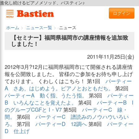
進化し続けるピアノメソッド、バスティン♪
ログイン
MENU
ホーム
ニュース一覧
ニュース
【セミナー】福岡県福岡市の講座情報を追加致
しました！
2011年11月25日(金)
2012年3月?12月に福岡県福岡市にて開催される講座情
報を公開致しました。 皆様のご参加をお待ち申し上げ
ております。 くわしくはこちら！ 第1回
パーティー
A さあ、はじめよう。ピアノとおともだち。
第2回
パーティーA 動く指、うたう指。
第3回
パーティー
B いろんなことを覚えたよ。
第4回
パーティーB I
のグループCGFと I・V7
第5回
パーティーC 線・
間。
第6回
パーティーC 譜読みのノウハウいろい
ろ。
第7回
パーティーD 12調へ
第8回
パーティー
D 仕上げ