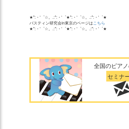
★*:・'゜☆。.:*:・'゜★*:・'゜☆。.:*:・'゜★
バスティン研究会in東京のページは
こちら
★*:・'゜☆。.:*:・'゜★*:・'゜☆。.:*:・'゜★
全国のピアノ
セミナ