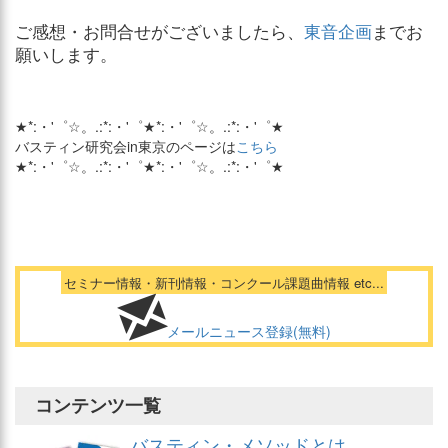
ご感想・お問合せがございましたら、
東音企画
までお
願いします。
★*:・'゜☆。.:*:・'゜★*:・'゜☆。.:*:・'゜★
バスティン研究会in東京のページは
こちら
★*:・'゜☆。.:*:・'゜★*:・'゜☆。.:*:・'゜★
セミナー情報・新刊情報・コンクール課題曲情報 etc...
メールニュース登録(無料)
コンテンツ一覧
バスティン・メソッドとは