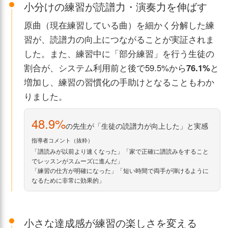
小分けの練習が読譜力・演奏力を伸ばす
原曲（現在練習している曲）を細かく分解した練
習が、読譜力の向上につながることが実証されま
した。また、練習中に「部分練習」を行う生徒の
割合が、システム利用前と後で59.5%から
76.1%
と
増加し、練習の習慣化の手助けとなることもわか
りました。
48.9%
の先生が「生徒の読譜力が向上した」と実感
指導者コメント（抜粋）
「譜読みが以前より速くなった」「家で正確に譜読みをすること
でレッスンがスムーズに進んだ」
「練習の仕方が明確になった」「短い時間で両手が弾けるように
なるために非常に効果的」
小さな達成感が練習の楽しさを変える