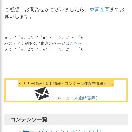
ご感想・お問合せがございましたら、
東音企画
までお
願いします。
★*:・'゜☆。.:*:・'゜★*:・'゜☆。.:*:・'゜★
バスティン研究会in東京のページは
こちら
★*:・'゜☆。.:*:・'゜★*:・'゜☆。.:*:・'゜★
セミナー情報・新刊情報・コンクール課題曲情報 etc...
メールニュース登録(無料)
コンテンツ一覧
バスティン・メソッドとは